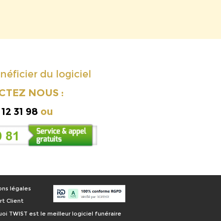
ficier du logiciel
TEZ NOUS :
 12 31 98
ou
ns légales
t Client
oi TWIST est le meilleur logiciel funéraire