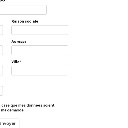
om*
Raison sociale
Adresse
Ville*
e case que mes données soient
er ma demande.
Envoyer