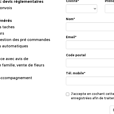
Civilité*
Prén
ec
devis réglementaires
convois
Nom*
énérés
s taches
urs
Email*
, gestion des pré commandes
s automatiques
Code postal
ce avec avis de
famille, vente de fleurs
Tél. mobile*
 accompagnement
J'accepte en cochant cett
enregistrées afin de trait