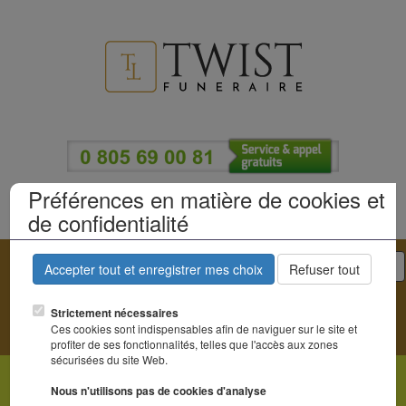
Préférences en matière de cookies et
du lundi au vendredi de 9h à 12h 14h à 19h et le samedi de 9h30 à 12h00
de confidentialité
Tog
Accepter tout et enregistrer mes choix
Refuser tout
nav
Strictement nécessaires
Ces cookies sont indispensables afin de naviguer sur le site et
profiter de ses fonctionnalités, telles que l'accès aux zones
sécurisées du site Web.
Nous n'utilisons pas de cookies d'analyse