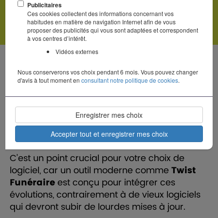
Factur-X en France :
Publicitaires
l'essentiel à connaître
Ces cookies collectent des informations concernant vos
habitudes en matière de navigation Internet afin de vous
proposer des publicités qui vous sont adaptées et correspondent
à vos centres d’intérêt.
Vidéos externes
Twist Funéraire, Factur-X
Nous conserverons vos choix pendant 6 mois. Vous pouvez changer
ou Facture electronique
d'avis à tout moment en
consultant notre politique de cookies
.
En France,
la Factur-X
est le nouveau
Enregistrer mes choix
standard de facturation électronique qui va
devenir obligatoire pour toutes les entreprises,
Accepter tout et enregistrer mes choix
y compris les pompes funèbres.
C'est un point crucial pour votre choix de
logiciel, car un outil moderne comme
Twist
Funéraire
est conçu pour intégrer ces
évolutions, contrairement à de vieux logiciels
qui devront subir de lourdes mises à jour.