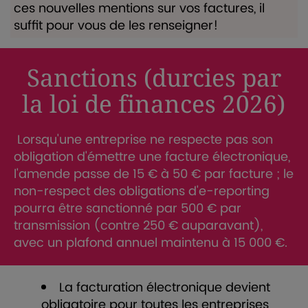
ces nouvelles mentions sur vos factures, il
suffit pour vous de les renseigner!
Sanctions (durcies par
la loi de finances 2026)
Lorsqu'une entreprise ne respecte pas son
obligation d'émettre une facture électronique,
l'amende passe de 15 € à 50 € par facture ; le
non-respect des obligations d'e-reporting
pourra être sanctionné par 500 € par
transmission (contre 250 € auparavant),
avec un plafond annuel maintenu à 15 000 €.
La facturation électronique devient
obligatoire pour toutes les entreprises