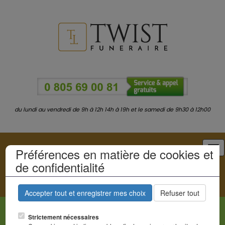
du lundi au vendredi de 9h à 12h 14h à 19h et le samedi de 9h30 à 12h00
Tog
Préférences en matière de cookies et
nav
de confidentialité
Accepter tout et enregistrer mes choix
Refuser tout
Débours
Strictement nécessaires