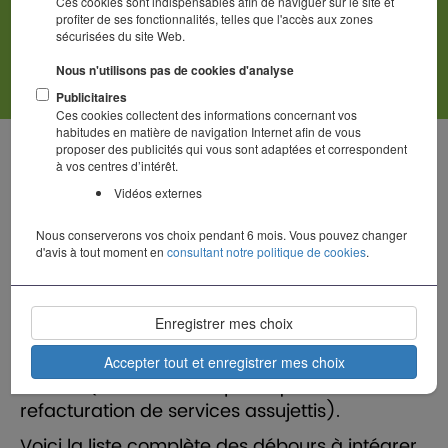
Ces cookies sont indispensables afin de naviguer sur le site et
profiter de ses fonctionnalités, telles que l'accès aux zones
Règlementation
sécurisées du site Web.
Nous n'utilisons pas de cookies d'analyse
Publicitaires
Ces cookies collectent des informations concernant vos
habitudes en matière de navigation Internet afin de vous
Dans le milieu funéraire, les
débours
(ou
proposer des publicités qui vous sont adaptées et correspondent
à vos centres d’intérêt.
"frais avancés") désignent l'ensemble des
Vidéos externes
sommes que l'entreprise de pompes funèbres
règle à des tiers pour le compte de la famille.
Nous conserverons vos choix pendant 6 mois. Vous pouvez changer
Ce sont des intermédiaires obligatoires.
d'avis à tout moment en
consultant notre politique de cookies
.
Pour la transparence de la facture finale, ces
montants doivent être reportés
à l'identique
Enregistrer mes choix
(au centime près, sans marge
bénéficiaire)
et sont généralement exonérés
Accepter tout et enregistrer mes choix
de TVA (sauf cas très spécifiques de
refacturation de services assujettis).
Voici la liste complète des débours à intégrer